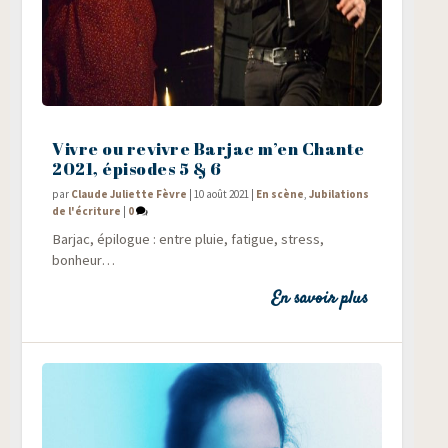
Vivre ou revivre Barjac m’en Chante
2021, épisodes 5 & 6
par
Claude Juliette Fèvre
|
10 août 2021
|
En scène
,
Jubilations
de l'écriture
|
0
Bar­jac, épi­logue : entre pluie, fatigue, stress,
bonheur…
En savoir plus