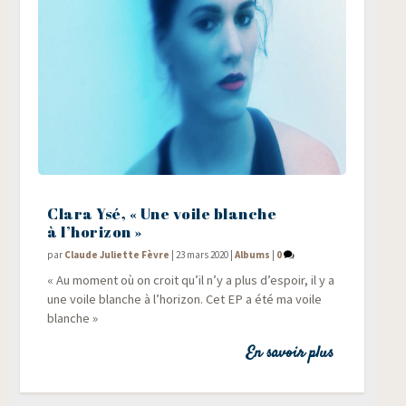
Clara Ysé, « Une voile blanche
à l’horizon »
par
Claude Juliette Fèvre
|
23 mars 2020
|
Albums
|
0
« Au moment où on croit qu’il n’y a plus d’es­poir, il y a
une voile blanche à l’ho­ri­zon. Cet EP a été ma voile
blanche »
En savoir plus