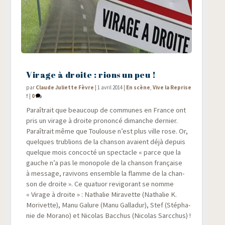
Virage à droite : rions un peu !
par
Claude Juliette Fèvre
|
1 avril 2014
|
En scène
,
Vive la Reprise
!
|
0
Paraî­trait que beau­coup de com­munes en France ont
pris un virage à droite pro­non­cé dimanche der­nier.
Paraî­trait même que Tou­louse n’est plus ville rose. Or,
quelques tru­blions de la chan­son avaient déjà depuis
quelque mois concoc­té un spec­tacle « parce que la
gauche n’a pas le mono­pole de la chan­son fran­çaise
à mes­sage, ravi­vons ensemble la flamme de la chan­
son de droite ». Ce qua­tuor revi­go­rant se nomme
« Virage à droite » : Natha­lie Mira­vette (Natha­lie K.
Mori­vette), Manu Galure (Manu Gal­la­dur), Stef (Sté­pha­
nie de Mora­no) et Nico­las Bac­chus (Nico­las Sarcchus) !