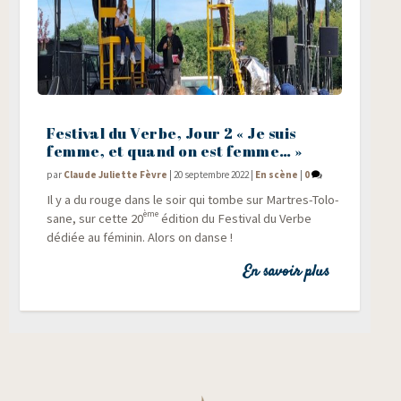
Festival du Verbe, Jour 2 « Je suis
femme, et quand on est femme… »
par
Claude Juliette Fèvre
|
20 septembre 2022
|
En scène
|
0
Il y a du rouge dans le soir qui tombe sur Martres-Tolo­
ème
sane, sur cette 20
édi­tion du Fes­ti­val du Verbe
dédiée au fémi­nin. Alors on danse !
En savoir plus