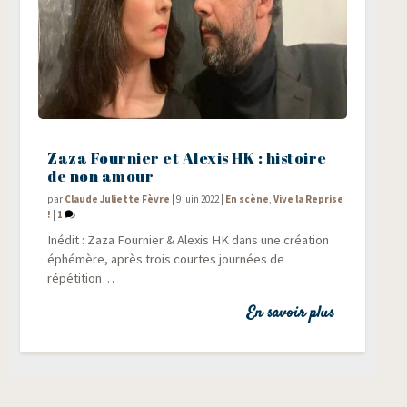
Zaza Fournier et Alexis HK : histoire
de non amour
par
Claude Juliette Fèvre
|
9 juin 2022
|
En scène
,
Vive la Reprise
!
|
1
Inédit : Zaza Four­nier & Alexis HK dans une créa­tion
éphé­mère, après trois courtes jour­nées de
répétition…
En savoir plus