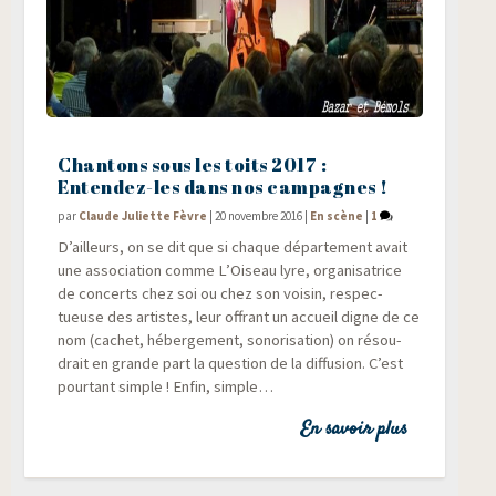
Chantons sous les toits 2017 :
Entendez-les dans nos campagnes !
par
Claude Juliette Fèvre
|
20 novembre 2016
|
En scène
|
1
D’ailleurs, on se dit que si chaque dépar­te­ment avait
une asso­cia­tion comme L’Oiseau lyre, orga­ni­sa­trice
de concerts chez soi ou chez son voi­sin, res­pec­
tueuse des artistes, leur offrant un accueil digne de ce
nom (cachet, héber­ge­ment, sono­ri­sa­tion) on résou­
drait en grande part la ques­tion de la dif­fu­sion. C’est
pour­tant simple ! Enfin, simple…
En savoir plus