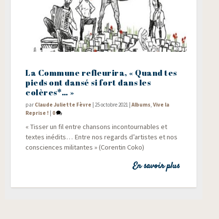
La Commune refleurira, « Quand tes
pieds ont dansé si fort dans les
colères*… »
par
Claude Juliette Fèvre
|
25 octobre 2021
|
Albums
,
Vive la
Reprise !
|
0
« Tis­ser un fil entre chan­sons incon­tour­nables et
textes inédits… Entre nos regards d’artistes et nos
consciences mili­tantes » (Coren­tin Coko)
En savoir plus