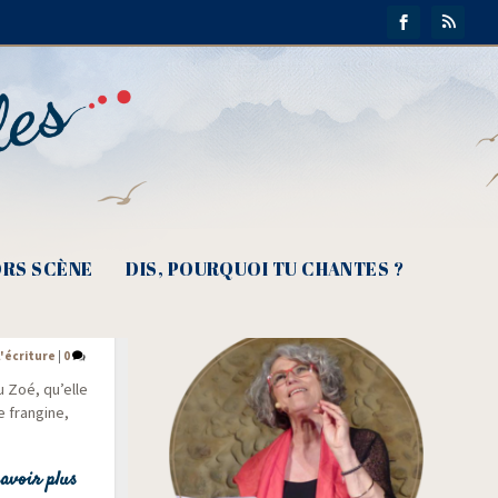
RS SCÈNE
DIS, POURQUOI TU CHANTES ?
»
l'écriture
|
0
u Zoé, qu’elle
 fran­gine,
avoir plus