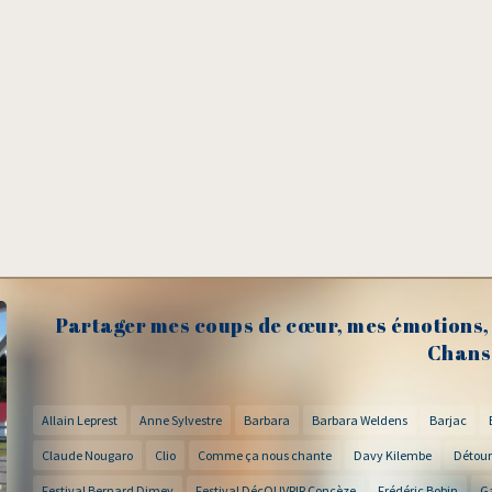
Partager mes coups de cœur, mes émotions, 
Chans
Allain Leprest
Anne Sylvestre
Barbara
Barbara Weldens
Barjac
Claude Nougaro
Clio
Comme ça nous chante
Davy Kilembe
Détour
Festival Bernard Dimey
Festival DécOUVRIR Concèze
Frédéric Bobin
G