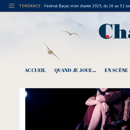
TENDANCE :
Festival Barjac m’en chante 2025, du 26 au 31 Jui
ACCUEIL
QUAND JE JOUE…
EN SCÈNE