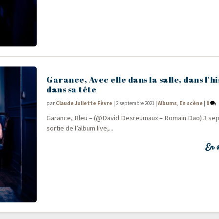
Garance, Avec elle dans la salle, dans l’hi
dans sa tête
par
Claude Juliette Fèvre
|
2 septembre 2021
|
Albums
,
En scène
|
0
Garance, Bleu – (@David Des­reu­maux – Romain Dao) 3 sep
sor­tie de l’album live,...
En s