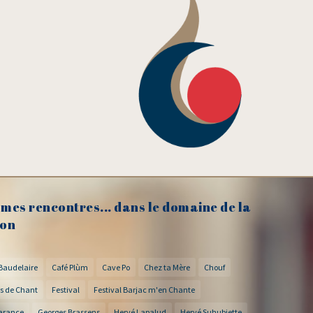
mes rencontres... dans le domaine de la
on
Baudelaire
Café Plùm
Cave Po
Chez ta Mère
Chouf
s de Chant
Festival
Festival Barjac m'en Chante
arance
Georges Brassens
Hervé Lapalud
Hervé Suhubiette