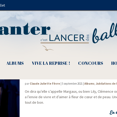
llet
Daniel Jéa
ALBUMS
VIVE LA REPRISE !
CONCOURS
HO
Garance , « Laissez-moi juste ce prélude 
par
Claude Juliette Fèvre
|
5 septembre 2021
|
Albums
,
Jubilations de 
On dira qu’elle s’appelle Mar­gaux, ou bien Lily, Clé­mence o
a l’envie de vivre et d’aimer à fleur de cœur et de peau. Une
tout de bon.
En s