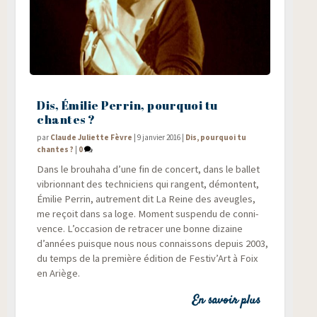
Dis, Émilie Perrin, pourquoi tu
chantes ?
par
Claude Juliette Fèvre
|
9 janvier 2016
|
Dis, pourquoi tu
chantes ?
|
0
Dans le brou­ha­ha d’une fin de concert, dans le bal­let
vibrion­nant des tech­ni­ciens qui rangent, démontent,
Émi­lie Per­rin, autre­ment dit La Reine des aveugles,
me reçoit dans sa loge. Moment sus­pen­du de conni­
vence. L’occasion de retra­cer une bonne dizaine
d’années puisque nous nous connais­sons depuis 2003,
du temps de la pre­mière édi­tion de Festiv’Art à Foix
en Ariège.
En savoir plus