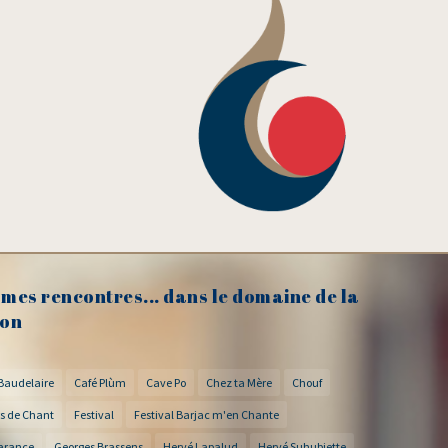
mes rencontres... dans le domaine de la
on
Baudelaire
Café Plùm
Cave Po
Chez ta Mère
Chouf
s de Chant
Festival
Festival Barjac m'en Chante
arance
Georges Brassens
Hervé Lapalud
Hervé Suhubiette