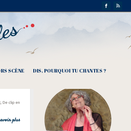
RS SCÈNE
DIS, POURQUOI TU CHANTES ?
e face…
2, De clip en
avoir plus