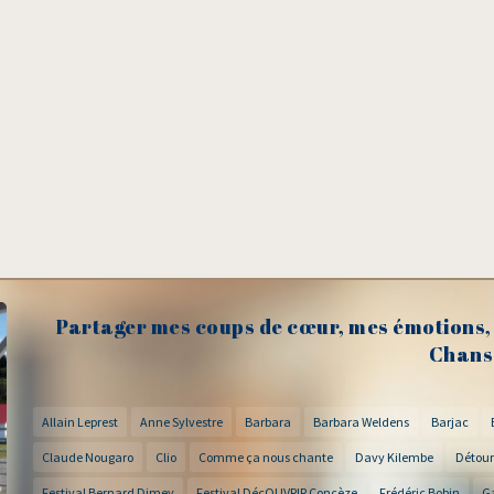
Partager mes coups de cœur, mes émotions, 
Chans
Allain Leprest
Anne Sylvestre
Barbara
Barbara Weldens
Barjac
Claude Nougaro
Clio
Comme ça nous chante
Davy Kilembe
Détour
Festival Bernard Dimey
Festival DécOUVRIR Concèze
Frédéric Bobin
G