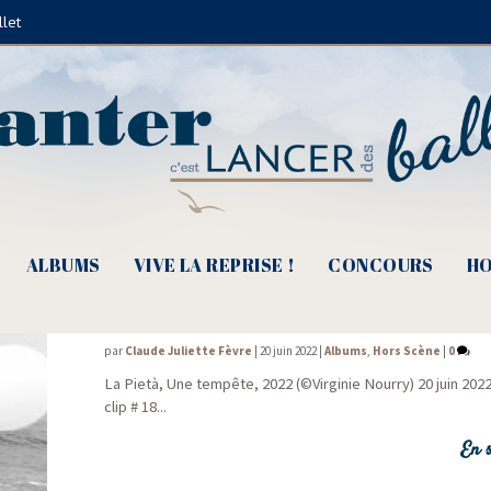
llet
David Fincher
ALBUMS
VIVE LA REPRISE !
CONCOURS
HO
De clip en clip #18, Quand le vent vient d
par
Claude Juliette Fèvre
|
20 juin 2022
|
Albums
,
Hors Scène
|
0
La Pie­tà, Une tem­pête, 2022 (©Vir­gi­nie Nourry) 20 juin 202
clip # 18...
En s