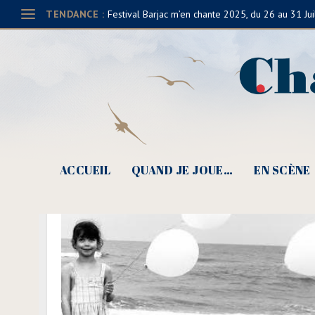
TENDANCE :
Festival Barjac m’en chante 2025, du 26 au 31 Jui
ACCUEIL
QUAND JE JOUE…
EN SCÈNE