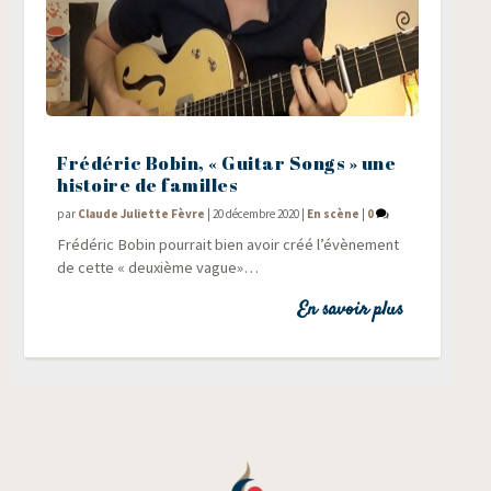
Frédéric Bobin, « Guitar Songs » une
histoire de familles
par
Claude Juliette Fèvre
|
20 décembre 2020
|
En scène
|
0
Fré­dé­ric Bobin pour­rait bien avoir créé l’évènement
de cette « deuxième vague»…
En savoir plus