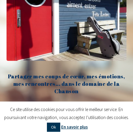
Partager mes coups de cœur, mes émotions,
mes rencontres... dans le domaine de la
Chanson
Claude Fèvre
Ce site utilise des cookies pour vous offrir le meilleur service. En
poursuivant votre navigation, vous acceptez l’utilisation des cookies.
Copyright © 2026
Claude Fèvre | Chanter c'est lancer des balles
| Design
En savoir plus
Ok
centifoliae
|
Mentions légales
|
Contact