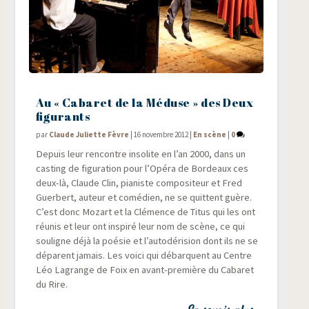
Au « Cabaret de la Méduse » des Deux
figurants
par
Claude Juliette Fèvre
|
16 novembre 2012
|
En scène
|
0
Depuis leur ren­contre inso­lite en l’an 2000, dans un
cas­ting de figu­ra­tion pour l’Opéra de Bor­deaux ces
deux-là, Claude Clin, pia­niste com­po­si­teur et Fred
Guer­bert, auteur et comé­dien, ne se quittent guère.
C’est donc Mozart et la Clé­mence de Titus qui les ont
réunis et leur ont ins­pi­ré leur nom de scène, ce qui
sou­ligne déjà la poé­sie et l’autodérision dont ils ne se
déparent jamais. Les voi­ci qui débarquent au Centre
Léo Lagrange de Foix en avant-pre­mière du Caba­ret
du Rire.