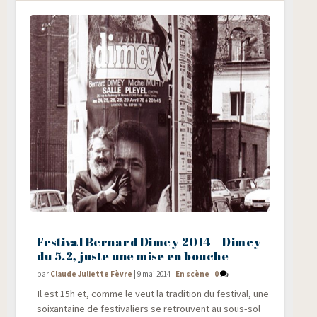
Festival Bernard Dimey 2014 – Dimey
du 5.2, juste une mise en bouche
par
Claude Juliette Fèvre
|
9 mai 2014
|
En scène
|
0
Il est 15h et, comme le veut la tra­di­tion du fes­ti­val, une
soixan­taine de fes­ti­va­liers se retrouvent au sous-sol