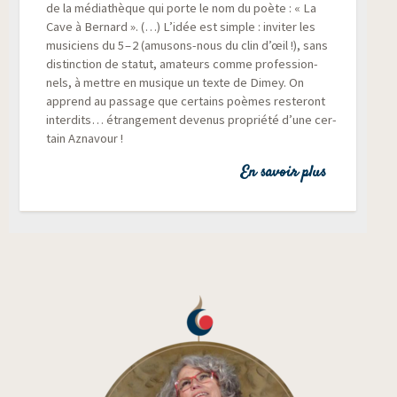
de la média­thèque qui porte le nom du poète : « La
Cave à Ber­nard ». (…) L’idée est simple : invi­ter les
musi­ciens du 5 – 2 (amu­sons-nous du clin d’œil !), sans
dis­tinc­tion de sta­tut, ama­teurs comme pro­fes­sion­
nels, à mettre en musique un texte de Dimey. On
apprend au pas­sage que cer­tains poèmes res­te­ront
inter­dits… étran­ge­ment deve­nus pro­prié­té d’une cer­
tain Aznavour !
En savoir plus