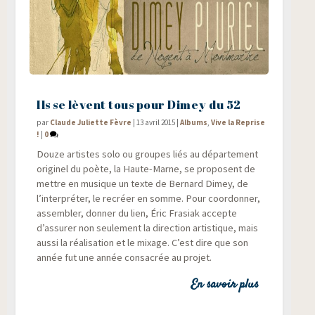
Ils se lèvent tous pour Dimey du 52
par
Claude Juliette Fèvre
|
13 avril 2015
|
Albums
,
Vive la Reprise
!
|
0
Douze artistes solo ou groupes liés au dépar­te­ment
ori­gi­nel du poète, la Haute-Marne, se pro­posent de
mettre en musique un texte de Ber­nard Dimey, de
l’interpréter, le recréer en somme. Pour coor­don­ner,
assem­bler, don­ner du lien, Éric Fra­siak accepte
d’assurer non seule­ment la direc­tion artis­tique, mais
aus­si la réa­li­sa­tion et le mixage. C’est dire que son
année fut une année consa­crée au projet.
En savoir plus