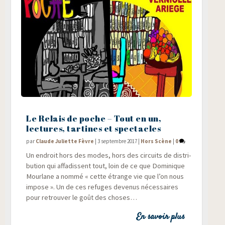
Le Relais de poche – Tout en un,
lectures, tartines et spectacles
par
Claude Juliette Fèvre
|
3 septembre 2017
|
Hors Scène
|
0
Un endroit hors des modes, hors des cir­cuits de dis­tri­
bu­tion qui affa­dissent tout, loin de ce que Domi­nique
Mour­lane a nom­mé « cette étrange vie que l’on nous
impose ». Un de ces refuges deve­nus néces­saires
pour retrou­ver le goût des choses…
En savoir plus