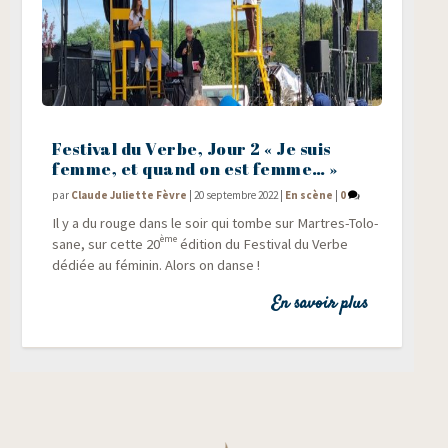
Festival du Verbe, Jour 2 « Je suis
femme, et quand on est femme… »
par
Claude Juliette Fèvre
|
20 septembre 2022
|
En scène
|
0
Il y a du rouge dans le soir qui tombe sur Martres-Tolo­
ème
sane, sur cette 20
édi­tion du Fes­ti­val du Verbe
dédiée au fémi­nin. Alors on danse !
En savoir plus