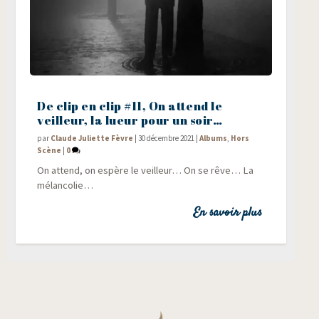
De clip en clip #11, On attend le
veilleur, la lueur pour un soir…
par
Claude Juliette Fèvre
|
30 décembre 2021
|
Albums
,
Hors
Scène
|
0
On attend, on espère le veilleur… On se rêve… La
mélancolie…
En savoir plus