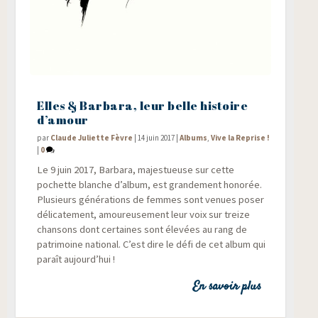
Elles & Barbara, leur belle histoire
d’amour
par
Claude Juliette Fèvre
|
14 juin 2017
|
Albums
,
Vive la Reprise !
|
0
Le 9 juin 2017, Bar­ba­ra, majes­tueuse sur cette
pochette blanche d’album, est gran­de­ment hono­rée.
Plu­sieurs géné­ra­tions de femmes sont venues poser
déli­ca­te­ment, amou­reu­se­ment leur voix sur treize
chan­sons dont cer­taines sont éle­vées au rang de
patri­moine natio­nal. C’est dire le défi de cet album qui
paraît aujourd’hui !
En savoir plus