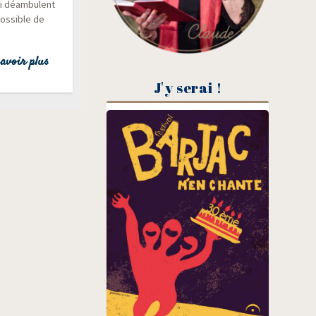
i déam­bulent
pos­sible de
avoir plus
J'y serai !