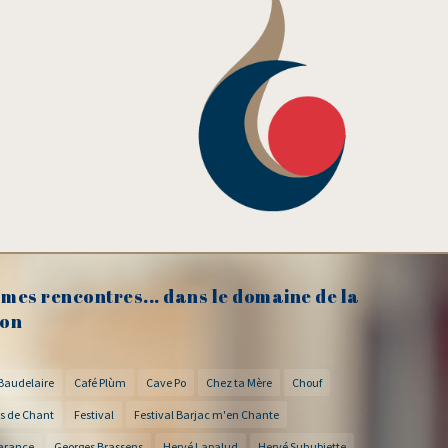
mes rencontres... dans le domaine de la
on
Baudelaire
Café Plùm
Cave Po
Chez ta Mère
Chouf
s de Chant
Festival
Festival Barjac m'en Chante
arance
Georges Brassens
Hervé Lapalud
Hervé Suhubiette