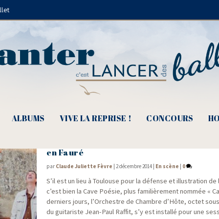
llet
Éric Villevère
ALBUMS
VIVE LA REPRISE !
CONCOURS
HO
L’Orchestre de Chambre d’Hôte s’aventu
en Fauré
par
Claude Juliette Fèvre
|
2 décembre 2014
|
En scène
|
0
S’il est un lieu à Tou­louse pour la défense et illus­tra­tion de 
c’est bien la Cave Poé­sie, plus fami­liè­re­ment nom­mée « C
der­niers jours, l’Orchestre de Chambre d’Hôte, octet sous 
du gui­ta­riste Jean-Paul Raf­fit, s’y est ins­tal­lé pour une ses­