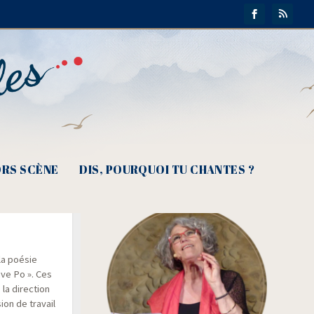
RS SCÈNE
DIS, POURQUOI TU CHANTES ?
re
la poé­sie
ave Po ». Ces
la direc­tion
sion de tra­vail