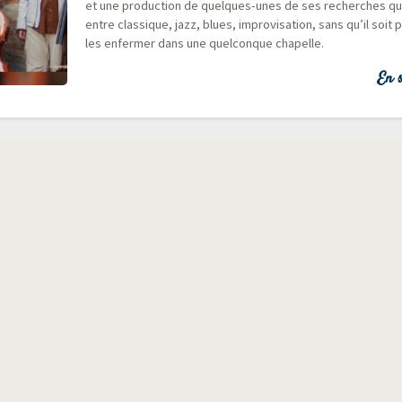
et une pro­duc­tion de quelques-unes de ses recherches qu
entre clas­sique, jazz, blues, impro­vi­sa­tion, sans qu’il soit 
les enfer­mer dans une quel­conque chapelle.
En s