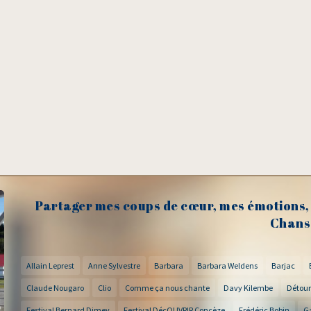
Partager mes coups de cœur, mes émotions, 
Chans
Allain Leprest
Anne Sylvestre
Barbara
Barbara Weldens
Barjac
Claude Nougaro
Clio
Comme ça nous chante
Davy Kilembe
Détour
Festival Bernard Dimey
Festival DécOUVRIR Concèze
Frédéric Bobin
G