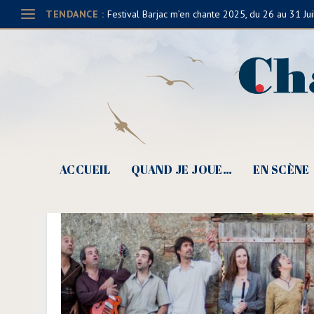
TENDANCE :
Festival Barjac m’en chante 2025, du 26 au 31 Jui
ACCUEIL
QUAND JE JOUE…
EN SCÈNE