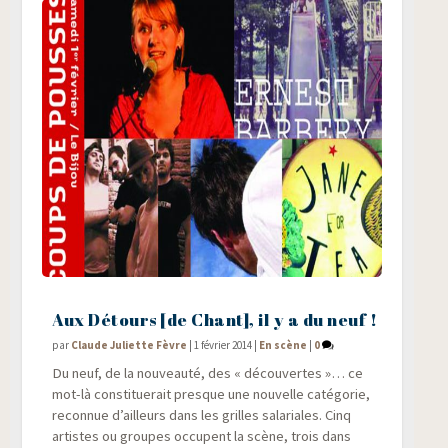
Aux Détours [de Chant], il y a du neuf !
par
Claude Juliette Fèvre
|
1 février 2014
|
En scène
|
0
Du neuf, de la nou­veau­té, des « décou­vertes »… ce
mot-là consti­tue­rait presque une nou­velle caté­go­rie,
recon­nue d’ailleurs dans les grilles sala­riales. Cinq
artistes ou groupes occupent la scène, trois dans