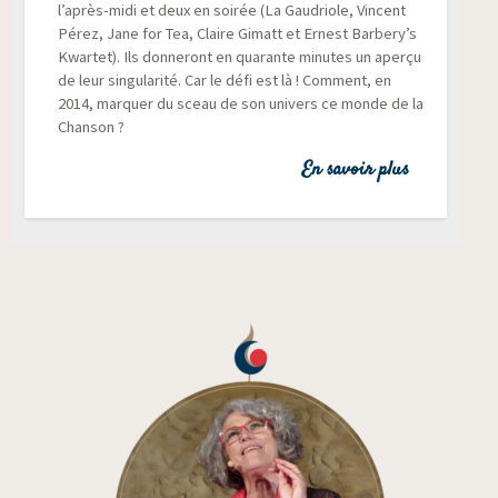
l’après-midi et deux en soi­rée (La Gau­driole, Vincent
Pérez, Jane for Tea, Claire Gimatt et Ernest Barbery’s
Kwar­tet). Ils don­ne­ront en qua­rante minutes un aper­çu
de leur sin­gu­la­ri­té. Car le défi est là ! Com­ment, en
2014, mar­quer du sceau de son uni­vers ce monde de la
Chanson ?
En savoir plus