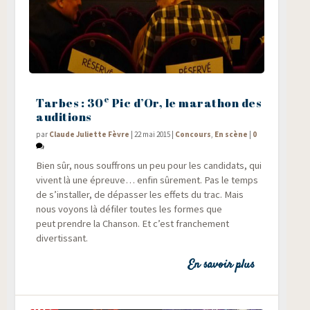
e
Tarbes : 30
Pic d’Or, le marathon des
auditions
par
Claude Juliette Fèvre
|
22 mai 2015
|
Concours
,
En scène
|
0
Bien sûr, nous souf­frons un peu pour les can­di­dats, qui
vivent là une épreuve… enfin sûre­ment. Pas le temps
de s’installer, de dépas­ser les effets du trac. Mais
nous voyons là défi­ler toutes les formes que
peut prendre la Chan­son. Et c’est fran­che­ment
divertissant.
En savoir plus