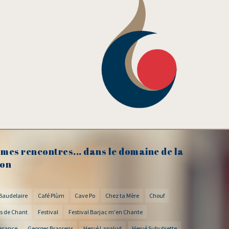
mes rencontres... dans le domaine de la
on
Baudelaire
Café Plùm
Cave Po
Chez ta Mère
Chouf
s de Chant
Festival
Festival Barjac m'en Chante
arance
Georges Brassens
Hervé Lapalud
Hervé Suhubiette