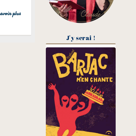
avoir plus
J'y serai !