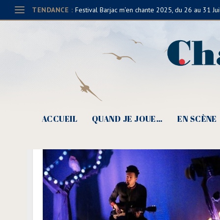
TENDANCE :
Festival Barjac m’en chante 2025, du 26 au 31 Jui
ACCUEIL
QUAND JE JOUE…
EN SCÈNE