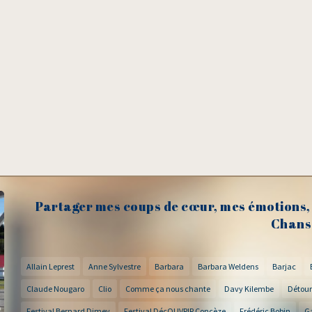
Partager mes coups de cœur, mes émotions, 
Chans
Allain Leprest
Anne Sylvestre
Barbara
Barbara Weldens
Barjac
Claude Nougaro
Clio
Comme ça nous chante
Davy Kilembe
Détour
Festival Bernard Dimey
Festival DécOUVRIR Concèze
Frédéric Bobin
G