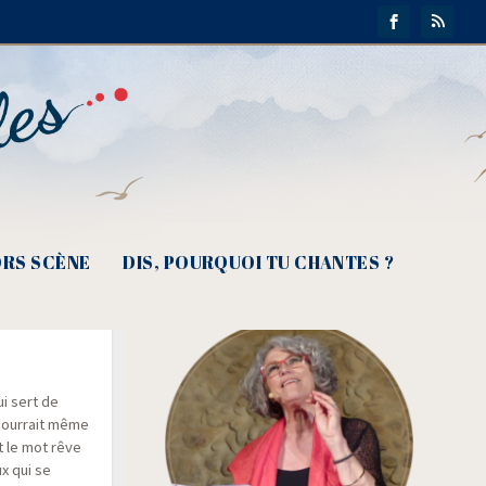
RS SCÈNE
DIS, POURQUOI TU CHANTES ?
ella
ui sert de
 pour­rait même
t le mot rêve
ux qui se