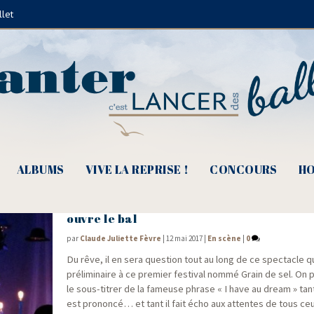
llet
Festiv'Allier
ALBUMS
VIVE LA REPRISE !
CONCOURS
HO
er
1
festival Grain de Sel – Le rêve de Barc
ouvre le bal
par
Claude Juliette Fèvre
|
12 mai 2017
|
En scène
|
0
Du rêve, il en sera ques­tion tout au long de ce spec­tacle q
pré­li­mi­naire à ce pre­mier fes­ti­val nom­mé Grain de sel. On
le sous-titrer de la fameuse phrase « I have au dream » tan
est pro­non­cé… et tant il fait écho aux attentes de tous ce