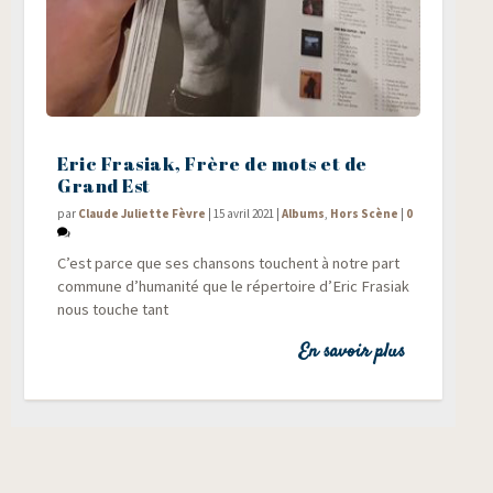
Eric Frasiak, Frère de mots et de
Grand Est
par
Claude Juliette Fèvre
|
15 avril 2021
|
Albums
,
Hors Scène
|
0
C’est parce que ses chan­sons touchent à notre part
com­mune d’humanité que le réper­toire d’Eric Fra­siak
nous touche tant
En savoir plus