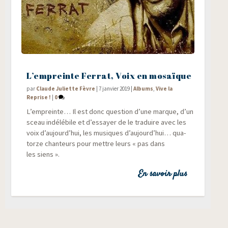
L’empreinte Ferrat, Voix en mosaïque
par
Claude Juliette Fèvre
|
7 janvier 2019
|
Albums
,
Vive la
Reprise !
|
0
L’empreinte… Il est donc ques­tion d’une marque, d’un
sceau indé­lé­bile et d’essayer de le tra­duire avec les
voix d’aujourd’hui, les musiques d’aujourd’hui… qua­
torze chan­teurs pour mettre leurs « pas dans
les siens ».
En savoir plus