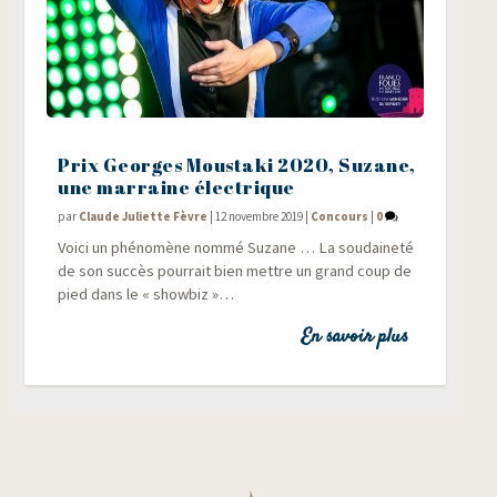
Prix Georges Moustaki 2020, Suzane,
une marraine électrique
par
Claude Juliette Fèvre
|
12 novembre 2019
|
Concours
|
0
Voi­ci un phé­no­mène nom­mé Suzane … La sou­dai­ne­té
de son suc­cès pour­rait bien mettre un grand coup de
pied dans le « showbiz »…
En savoir plus