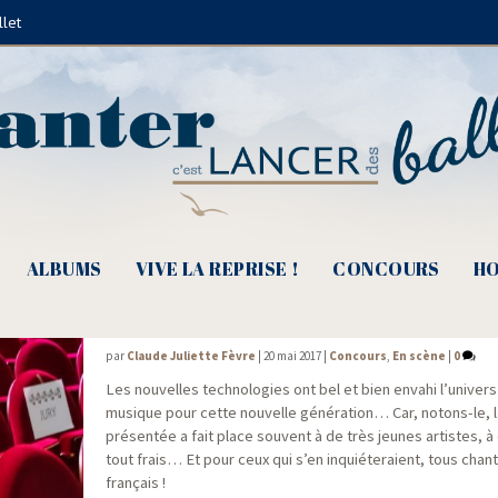
llet
Fred Halera
ALBUMS
VIVE LA REPRISE !
CONCOURS
HO
Pic d’Or 2017 – Le grand défi des audition
par
Claude Juliette Fèvre
|
20 mai 2017
|
Concours
,
En scène
|
0
Les nou­velles tech­no­lo­gies ont bel et bien enva­hi l’univers
musique pour cette nou­velle géné­ra­tion… Car, notons-le, l
pré­sen­tée a fait place sou­vent à de très jeunes artistes, à
tout frais… Et pour ceux qui s’en inquié­te­raient, tous chan
français !