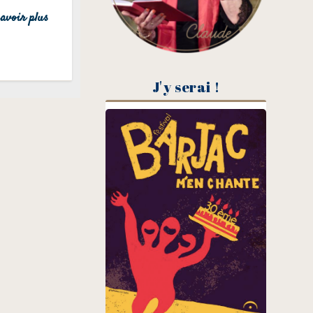
avoir plus
J'y serai !