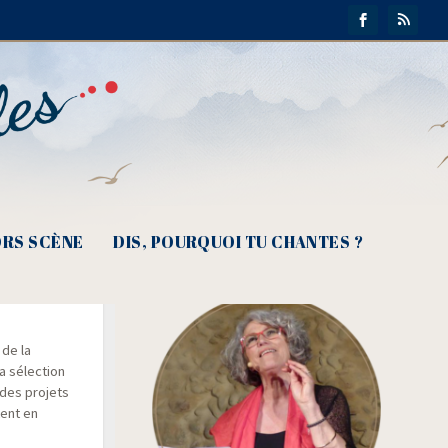
RS SCÈNE
DIS, POURQUOI TU CHANTES ?
s
 de la
a sélec­tion
 des pro­jets
tent en