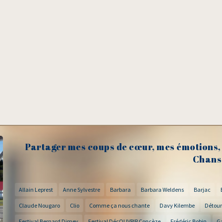
Partager mes coups de cœur, mes émotions, 
Chans
Allain Leprest
Anne Sylvestre
Barbara
Barbara Weldens
Barjac
Claude Nougaro
Clio
Comme ça nous chante
Davy Kilembe
Détour
Festival Bernard Dimey
Festival DécOUVRIR Concèze
Frédéric Bobin
G