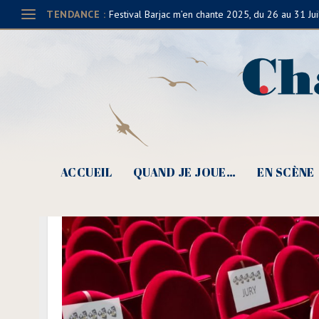
TENDANCE :
Festival Barjac m’en chante 2025, du 26 au 31 Jui
ACCUEIL
QUAND JE JOUE…
EN SCÈNE