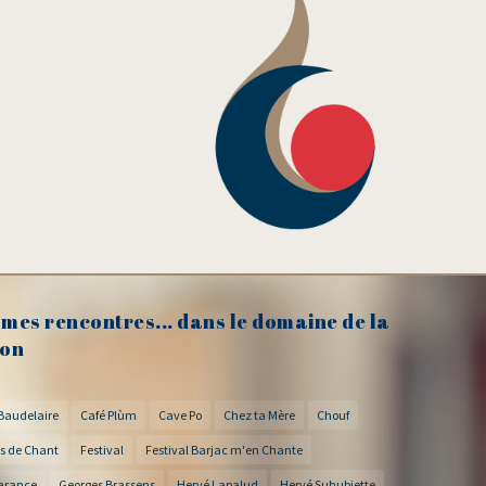
mes rencontres... dans le domaine de la
on
Baudelaire
Café Plùm
Cave Po
Chez ta Mère
Chouf
s de Chant
Festival
Festival Barjac m'en Chante
arance
Georges Brassens
Hervé Lapalud
Hervé Suhubiette