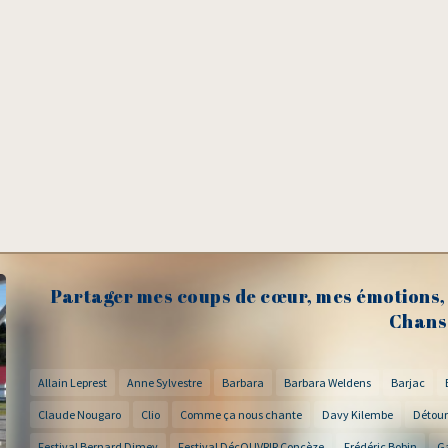
Partager mes coups de cœur, mes émotions, 
Chans
Allain Leprest
Anne Sylvestre
Barbara
Barbara Weldens
Barjac
Claude Nougaro
Clio
Comme ça nous chante
Davy Kilembe
Détour
Festival Bernard Dimey
Festival DécOUVRIR Concèze
Frédéric Bobin
G