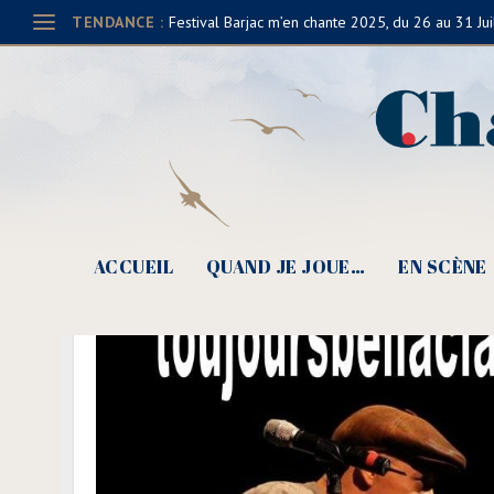
TENDANCE :
Festival Barjac m’en chante 2025, du 26 au 31 Jui
ACCUEIL
QUAND JE JOUE…
EN SCÈNE