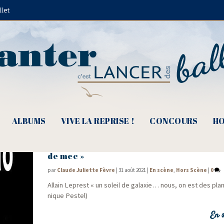
llet
Grise Cornac
ALBUMS
VIVE LA REPRISE !
CONCOURS
HO
Allain Leprest, « Tes chansons de peur dan
de mec »
par
Claude Juliette Fèvre
|
31 août 2021
|
En scène
,
Hors Scène
|
0
Allain Leprest « un soleil de galaxie… nous, on est des pla­
nique Pestel)
En s