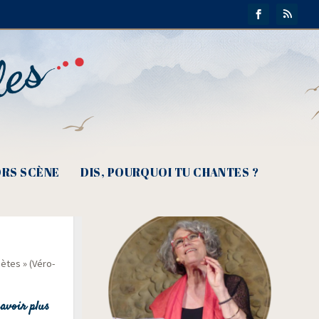
RS SCÈNE
DIS, POURQUOI TU CHANTES ?
s ta voix
nètes » (Véro­
avoir plus