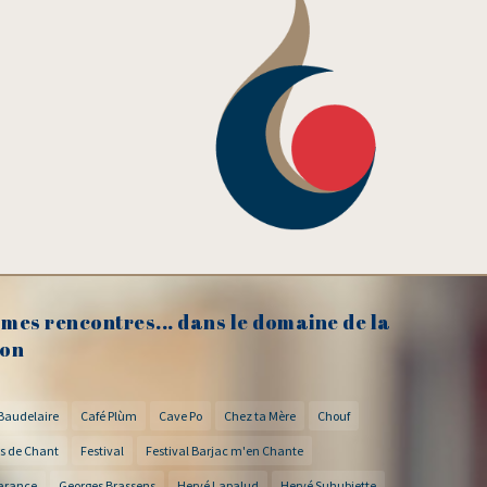
mes rencontres... dans le domaine de la
on
Baudelaire
Café Plùm
Cave Po
Chez ta Mère
Chouf
s de Chant
Festival
Festival Barjac m'en Chante
arance
Georges Brassens
Hervé Lapalud
Hervé Suhubiette