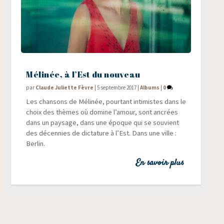
Mélinée, à l’Est du nouveau
par
Claude Juliette Fèvre
|
5 septembre 2017
|
Albums
|
0
Les chan­sons de Méli­née, pour­tant inti­mistes dans le
choix des thèmes où domine l’amour, sont ancrées
dans un pay­sage, dans une époque qui se sou­vient
des décen­nies de dic­ta­ture à l’Est. Dans une ville :
Berlin.
En savoir plus