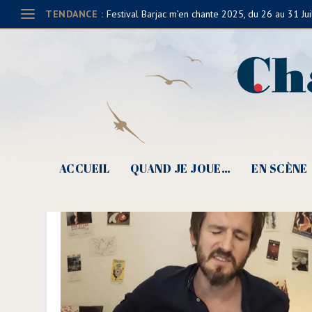
TENDANCE :
Festival Barjac m’en chante 2025, du 26 au 31 Jui
ACCUEIL
QUAND JE JOUE…
EN SCÈNE