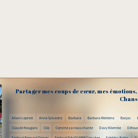
Partager mes coups de cœur, mes émotions, 
Chans
Allain Leprest
Anne Sylvestre
Barbara
Barbara Weldens
Barjac
Claude Nougaro
Clio
Comme ça nous chante
Davy Kilembe
Détour
Festival Bernard Dimey
Festival DécOUVRIR Concèze
Frédéric Bobin
G