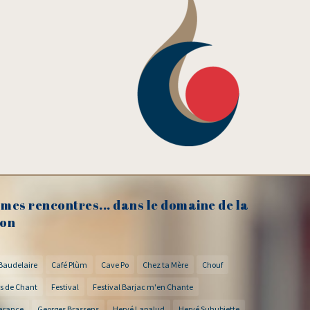
mes rencontres... dans le domaine de la
on
Baudelaire
Café Plùm
Cave Po
Chez ta Mère
Chouf
s de Chant
Festival
Festival Barjac m'en Chante
arance
Georges Brassens
Hervé Lapalud
Hervé Suhubiette