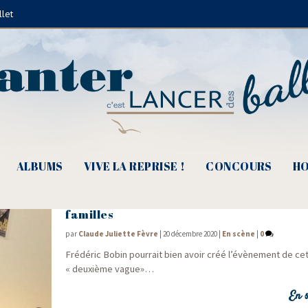
llet
Guy Béart
ALBUMS
VIVE LA REPRISE !
CONCOURS
HO
Frédéric Bobin, « Guitar Songs » une hist
familles
par
Claude Juliette Fèvre
|
20 décembre 2020
|
En scène
|
0
Fré­dé­ric Bobin pour­rait bien avoir créé l’évènement de ce
« deuxième vague»…
En s