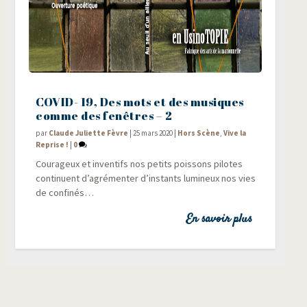
COVID- 19, Des mots et des musiques
comme des fenêtres – 2
par
Claude Juliette Fèvre
|
25 mars 2020
|
Hors Scène
,
Vive la
Reprise !
|
0
Cou­ra­geux et inven­tifs nos petits pois­sons pilotes
conti­nuent d’agrémenter d’instants lumi­neux nos vies
de confinés…
En savoir plus