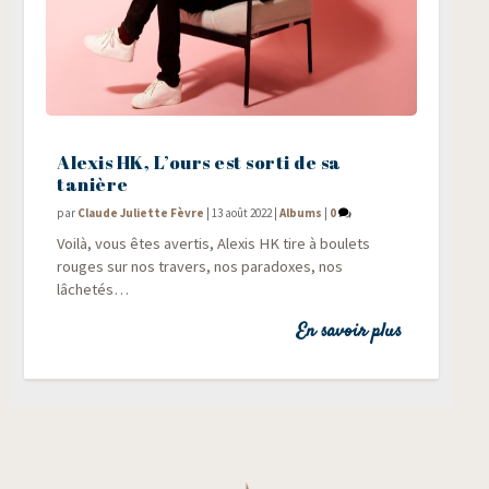
Alexis HK, L’ours est sorti de sa
tanière
par
Claude Juliette Fèvre
|
13 août 2022
|
Albums
|
0
Voi­là, vous êtes aver­tis, Alexis HK tire à bou­lets
rouges sur nos tra­vers, nos para­doxes, nos
lâchetés…
En savoir plus