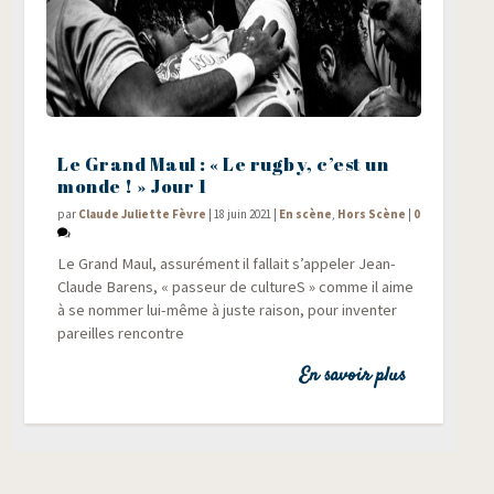
Le Grand Maul : « Le rugby, c’est un
monde ! » Jour 1
par
Claude Juliette Fèvre
|
18 juin 2021
|
En scène
,
Hors Scène
|
0
Le Grand Maul, assu­ré­ment il fal­lait s’appeler Jean-
Claude Barens, « pas­seur de cultureS » comme il aime
à se nom­mer lui-même à juste rai­son, pour inven­ter
pareilles rencontre
En savoir plus