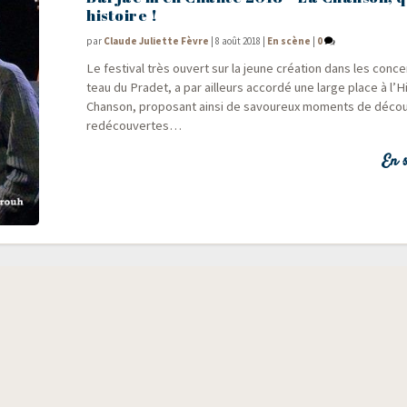
histoire !
par
Claude Juliette Fèvre
|
8 août 2018
|
En scène
|
0
Le fes­ti­val très ouvert sur la jeune créa­tion dans les conce
teau du Pra­det, a par ailleurs accor­dé une large place à l’H
Chan­son, pro­po­sant ain­si de savou­reux moments de décou
redécouvertes…
En s