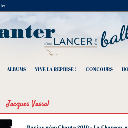
llet
ALBUMS
VIVE LA REPRISE !
CONCOURS
HO
Jacques Vassal
Barjac m’en Chante 2018 – La Chanson, q