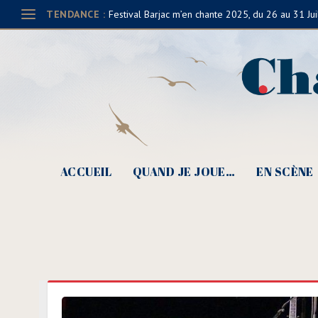
TENDANCE :
Festival Barjac m’en chante 2025, du 26 au 31 Jui
ACCUEIL
QUAND JE JOUE…
EN SCÈNE