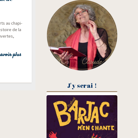
rts au cha­pi­
istoire de la
­vertes,
avoir plus
J'y serai !