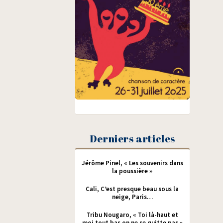
Derniers articles
Jérôme Pinel, « Les souvenirs dans
la poussière »
Cali, C’est presque beau sous la
neige, Paris…
Tribu Nougaro, « Toi là-haut et
moi tout bas on ne se quitte pas »