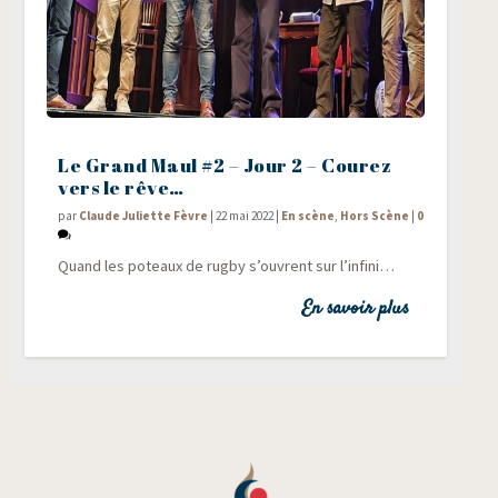
Le Grand Maul #2 – Jour 2 – Courez
vers le rêve…
par
Claude Juliette Fèvre
|
22 mai 2022
|
En scène
,
Hors Scène
|
0
Quand les poteaux de rug­by s’ouvrent sur l’infini…
En savoir plus