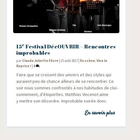
e
15
Festival DécOUVRIR – Rencontres
improbables
par
Claude Juliette Fèvre
|
15 août 2017
|
En scène
,
Vive la
Reprise !
|
0
Faire que se croisent des uni­vers et des styles qui
auraient peu de chance ailleurs de se ren­con­trer. Ce
soir nous sommes confron­tés à nos habi­tudes de cloi­
son­ne­ment, d’étiquettes. Mat­thias Vin­ce­not aime
y mettre son désordre. Impro­bable soi­rée donc.
En savoir plus