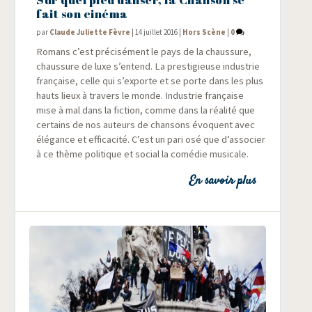
fait son cinéma
par
Claude Juliette Fèvre
|
14 juillet 2016
|
Hors Scène
|
0
Romans c’est pré­ci­sé­ment le pays de la chaus­sure,
chaus­sure de luxe s’entend. La pres­ti­gieuse indus­trie
fran­çaise, celle qui s’exporte et se porte dans les plus
hauts lieux à tra­vers le monde. Indus­trie fran­çaise
mise à mal dans la fic­tion, comme dans la réa­li­té que
cer­tains de nos auteurs de chan­sons évoquent avec
élé­gance et effi­ca­ci­té. C’est un pari osé que d’associer
à ce thème poli­tique et social la comé­die musicale.
En savoir plus