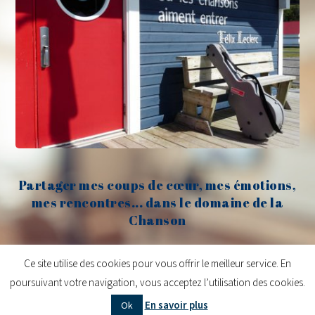
Partager mes coups de cœur, mes émotions,
mes rencontres... dans le domaine de la
Chanson
Claude Fèvre
Ce site utilise des cookies pour vous offrir le meilleur service. En
poursuivant votre navigation, vous acceptez l’utilisation des cookies.
Copyright © 2026
Claude Fèvre | Chanter c'est lancer des balles
| Design
En savoir plus
Ok
centifoliae
|
Mentions légales
|
Contact