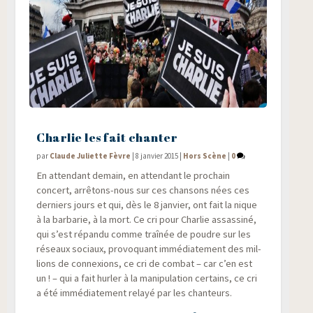
Charlie les fait chanter
par
Claude Juliette Fèvre
|
8 janvier 2015
|
Hors Scène
|
0
En atten­dant demain, en atten­dant le pro­chain
concert, arrê­tons-nous sur ces chan­sons nées ces
der­niers jours et qui, dès le 8 jan­vier, ont fait la nique
à la bar­ba­rie, à la mort. Ce cri pour Char­lie assas­si­né,
qui s’est répan­du comme traî­née de poudre sur les
réseaux sociaux, pro­vo­quant immé­dia­te­ment des mil­
lions de connexions, ce cri de com­bat – car c’en est
un ! – qui a fait hur­ler à la mani­pu­la­tion cer­tains, ce cri
a été immé­dia­te­ment relayé par les chanteurs.