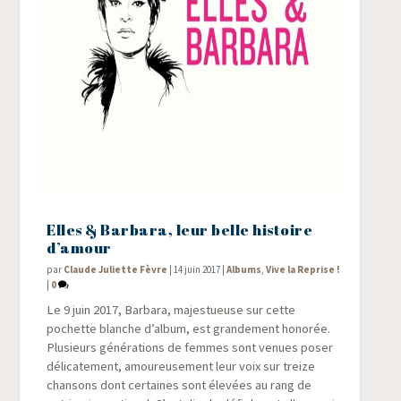
Elles & Barbara, leur belle histoire
d’amour
par
Claude Juliette Fèvre
|
14 juin 2017
|
Albums
,
Vive la Reprise !
|
0
Le 9 juin 2017, Bar­ba­ra, majes­tueuse sur cette
pochette blanche d’album, est gran­de­ment hono­rée.
Plu­sieurs géné­ra­tions de femmes sont venues poser
déli­ca­te­ment, amou­reu­se­ment leur voix sur treize
chan­sons dont cer­taines sont éle­vées au rang de