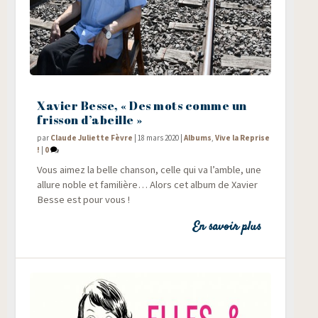
Xavier Besse, « Des mots comme un
frisson d’abeille »
par
Claude Juliette Fèvre
|
18 mars 2020
|
Albums
,
Vive la Reprise
!
|
0
Vous aimez la belle chan­son, celle qui va l’amble, une
allure noble et fami­lière… Alors cet album de Xavier
Besse est pour vous !
En savoir plus