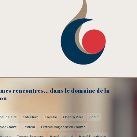
mes rencontres... dans le domaine de la
on
Baudelaire
Café Plùm
Cave Po
Chez ta Mère
Chouf
s de Chant
Festival
Festival Barjac m'en Chante
arance
Georges Brassens
Hervé Lapalud
Hervé Suhubiette