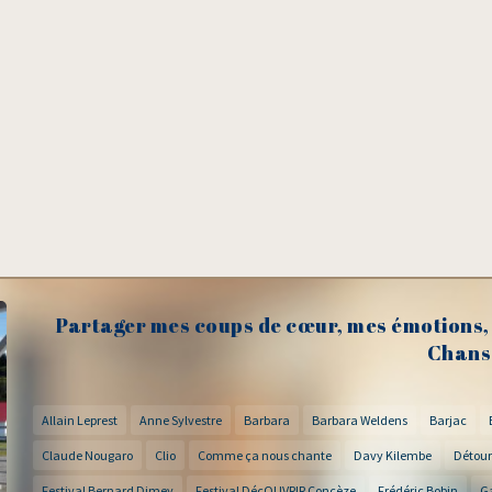
Partager mes coups de cœur, mes émotions, 
Chans
Allain Leprest
Anne Sylvestre
Barbara
Barbara Weldens
Barjac
Claude Nougaro
Clio
Comme ça nous chante
Davy Kilembe
Détour
Festival Bernard Dimey
Festival DécOUVRIR Concèze
Frédéric Bobin
G