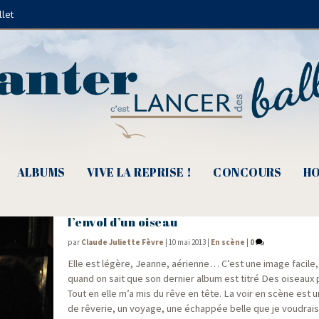
llet
Jeanne Garraud
ALBUMS
VIVE LA REPRISE !
CONCOURS
HO
Festival Bernard Dimey 2013 – Jeanne G
l’envol d’un oiseau
par
Claude Juliette Fèvre
|
10 mai 2013
|
En scène
|
0
Elle est légère, Jeanne, aérienne… C’est une image facile,
quand on sait que son der­nier album est titré Des oiseaux pa
Tout en elle m’a mis du rêve en tête. La voir en scène est un
de rêve­rie, un voyage, une échap­pée belle que je vou­drais