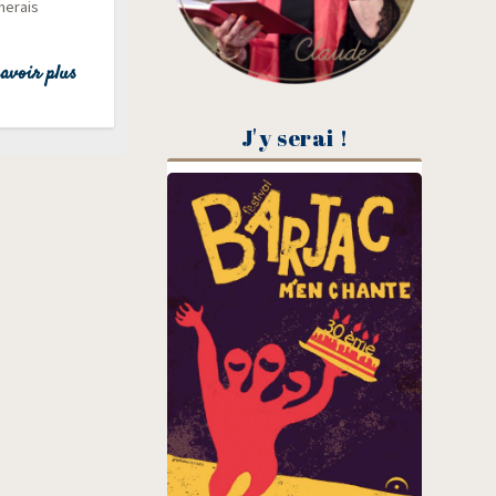
imerais
avoir plus
J'y serai !