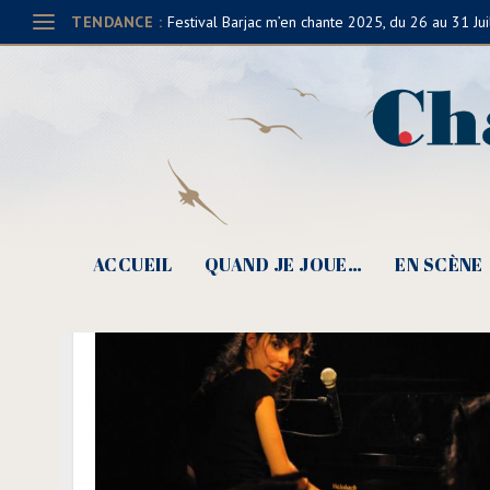
TENDANCE :
Festival Barjac m’en chante 2025, du 26 au 31 Jui
ACCUEIL
QUAND JE JOUE…
EN SCÈNE