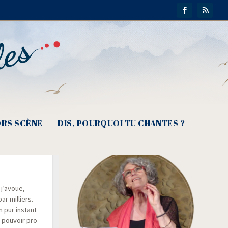
RS SCÈNE
DIS, POURQUOI TU CHANTES ?
arraud,
 j’avoue,
r mil­liers.
 pur ins­tant
 pou­voir pro­