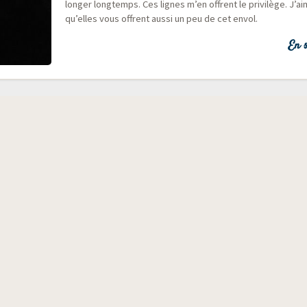
lon­ger long­temps. Ces lignes m’en offrent le pri­vi­lège. J’a
qu’elles vous offrent aus­si un peu de cet envol.
En s