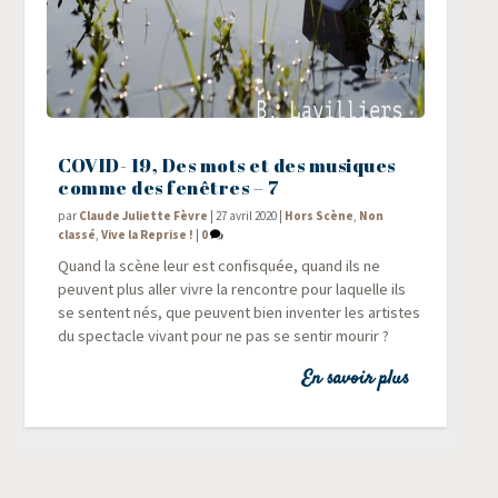
COVID- 19, Des mots et des musiques
comme des fenêtres – 7
par
Claude Juliette Fèvre
|
27 avril 2020
|
Hors Scène
,
Non
classé
,
Vive la Reprise !
|
0
Quand la scène leur est confis­quée, quand ils ne
peuvent plus aller vivre la ren­contre pour laquelle ils
se sentent nés, que peuvent bien inven­ter les artistes
du spec­tacle vivant pour ne pas se sen­tir mourir ?
En savoir plus