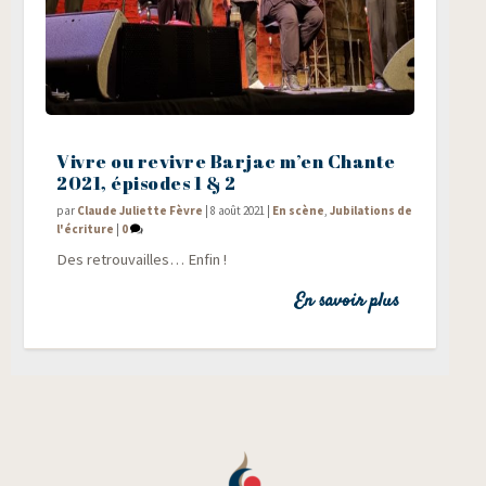
Vivre ou revivre Barjac m’en Chante
2021, épisodes 1 & 2
par
Claude Juliette Fèvre
|
8 août 2021
|
En scène
,
Jubilations de
l'écriture
|
0
Des retrou­vailles… Enfin !
En savoir plus