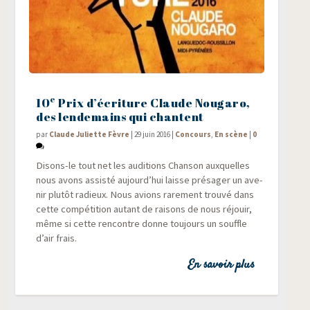
e
10
Prix d’écriture Claude Nougaro,
des lendemains qui chantent
par
Claude Juliette Fèvre
|
29 juin 2016
|
Concours
,
En scène
|
0
Disons-le tout net les audi­tions Chan­son aux­quelles
nous avons assis­té aujourd’hui laisse pré­sa­ger un ave­
nir plu­tôt radieux. Nous avions rare­ment trou­vé dans
cette com­pé­ti­tion autant de rai­sons de nous réjouir,
même si cette ren­contre donne tou­jours un souffle
d’air frais.
En savoir plus