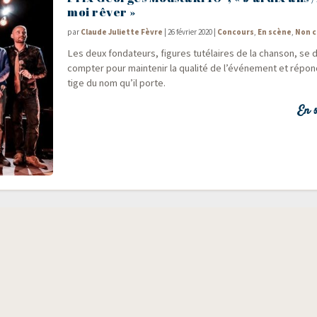
moi rêver »
par
Claude Juliette Fèvre
|
26 février 2020
|
Concours
,
En scène
,
Non c
Les deux fon­da­teurs, figures tuté­laires de la chan­son, se
comp­ter pour main­te­nir la qua­li­té de l’événement et répo
tige du nom qu’il porte.
En s