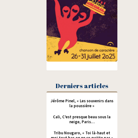
Derniers articles
Jérôme Pinel, « Les souvenirs dans
la poussière »
Cali, C’est presque beau sous la
neige, Paris…
Tribu Nougaro, « Toi là-haut et
moi tout bas on ne se quitte pas »