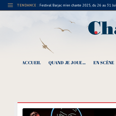
TENDANCE :
Festival Barjac m’en chante 2025, du 26 au 31 Jui
ACCUEIL
QUAND JE JOUE…
EN SCÈNE