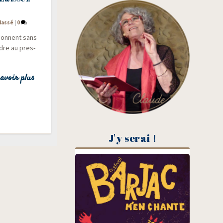
lassé
|
0
 donnent sans
ndre au pres­
avoir plus
J'y serai !