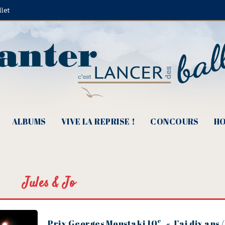
llet
ALBUMS
VIVE LA REPRISE !
CONCOURS
HO
Jules & Jo
e
Prix Georges Moustaki 10
, « J’ai dix ans 