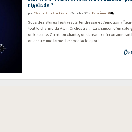
rigolade ?
par
Claude Juliette Fèvre
|
22 octobre 2015
|
En scène
|
0
Sous des allures fes­tives, la ten­dresse et l’émotion affleur
tout le charme du Vilain Orches­tra… La chan­son d’un sal
on les aime. On rit, on chante, on danse – enfin on aime­rait
on essuie une larme. Le spec­tacle quoi !
En s