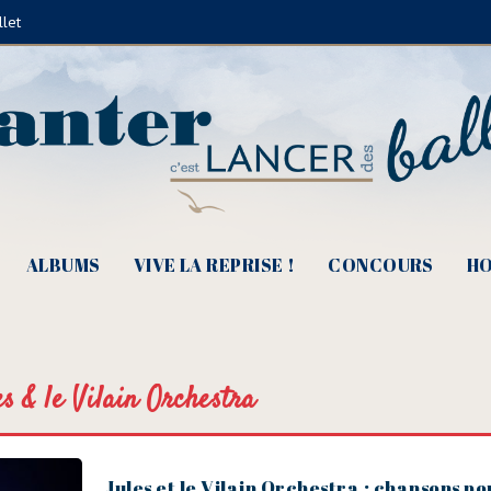
llet
ALBUMS
VIVE LA REPRISE !
CONCOURS
HO
es & le Vilain Orchestra
Jules et le Vilain Orchestra : chansons po