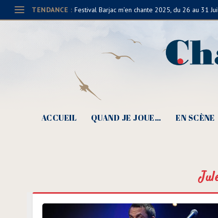
TENDANCE :
Festival Barjac m’en chante 2025, du 26 au 31 Jui
ACCUEIL
QUAND JE JOUE…
EN SCÈNE
Jul