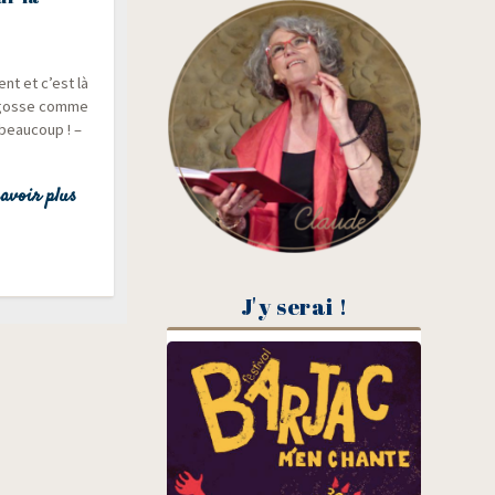
ent et c’est là
e gosse comme
 beau­coup ! –
avoir plus
J'y serai !