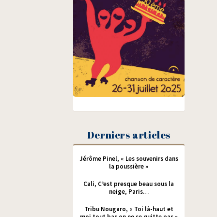
Derniers articles
Jérôme Pinel, « Les souvenirs dans
la poussière »
Cali, C’est presque beau sous la
neige, Paris…
Tribu Nougaro, « Toi là-haut et
moi tout bas on ne se quitte pas »