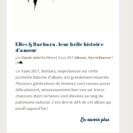
Elles & Barbara, leur belle histoire
d’amour
par
Claude Juliette Fèvre
|
14 juin 2017
|
Albums
,
Vive la Reprise !
|
0
Le 9 juin 2017, Bar­ba­ra, majes­tueuse sur cette
pochette blanche d’album, est gran­de­ment hono­rée.
Plu­sieurs géné­ra­tions de femmes sont venues poser
déli­ca­te­ment, amou­reu­se­ment leur voix sur treize
chan­sons dont cer­taines sont éle­vées au rang de
patri­moine natio­nal. C’est dire le défi de cet album qui
paraît aujourd’hui !
En savoir plus