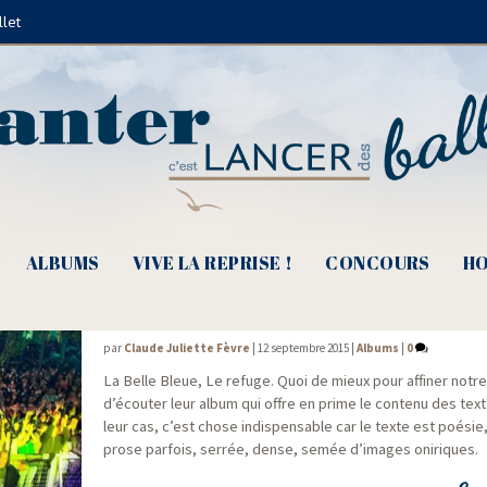
llet
La Belle Bleue
ALBUMS
VIVE LA REPRISE !
CONCOURS
HO
La Belle Bleue, pour rêver aux éclats
par
Claude Juliette Fèvre
|
12 septembre 2015
|
Albums
|
0
La Belle Bleue, Le refuge. Quoi de mieux pour affi­ner notre 
d’écouter leur album qui offre en prime le conte­nu des tex
leur cas, c’est chose indis­pen­sable car le texte est poé­si
prose par­fois, ser­rée, dense, semée d’images oniriques.