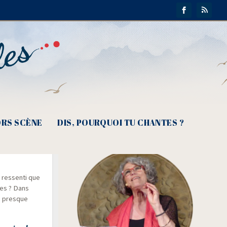
RS SCÈNE
DIS, POURQUOI TU CHANTES ?
res­sen­ti que
tes ? Dans
e, presque