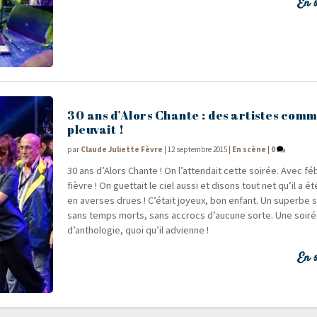
En s
30 ans d’Alors Chante : des artistes comme
pleuvait !
par
Claude Juliette Fèvre
|
12 septembre 2015
|
En scène
|
0
30 ans d’A­lors Chante ! On l’attendait cette soi­rée. Avec fébr
fièvre ! On guet­tait le ciel aus­si et disons tout net qu’il a
en averses drues ! C’était joyeux, bon enfant. Un superbe s
sans temps morts, sans accrocs d’aucune sorte. Une soi­r
d’anthologie, quoi qu’il advienne !
En s