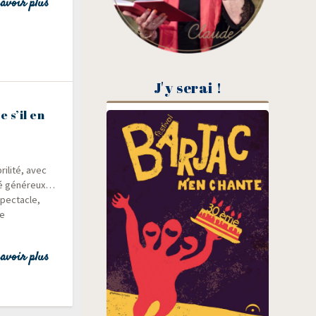
avoir plus
J'y serai !
 s’il en
i­li­té, avec
 été géné­reux…
pec­tacle,
ée
avoir plus