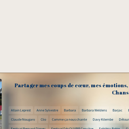
Partager mes coups de cœur, mes émotions, 
Chans
Allain Leprest
Anne Sylvestre
Barbara
Barbara Weldens
Barjac
Claude Nougaro
Clio
Comme ça nous chante
Davy Kilembe
Détour
Festival Bernard Dimey
Festival DécOUVRIR Concèze
Frédéric Bobin
G