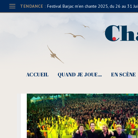
TENDANCE :
Festival Barjac m’en chante 2025, du 26 au 31 Jui
ACCUEIL
QUAND JE JOUE…
EN SCÈNE