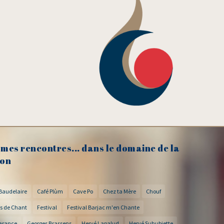
mes rencontres... dans le domaine de la
on
Baudelaire
Café Plùm
Cave Po
Chez ta Mère
Chouf
s de Chant
Festival
Festival Barjac m'en Chante
arance
Georges Brassens
Hervé Lapalud
Hervé Suhubiette