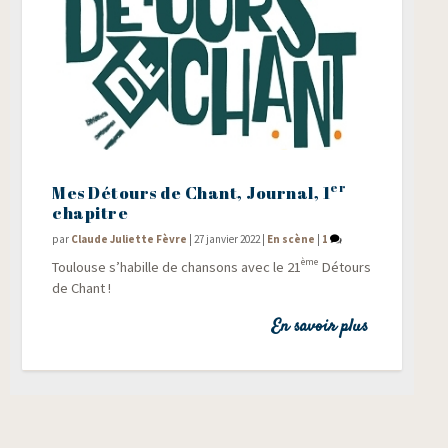
er
Mes Détours de Chant, Journal, 1
chapitre
par
Claude Juliette Fèvre
|
27 janvier 2022
|
En scène
|
1
ème
Tou­louse s’ha­bille de chan­sons avec le 21
Détours
de Chant !
En savoir plus