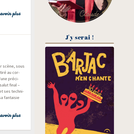
avoir plus
J'y serai !
sur scène, sous
tiré au cor­
une pré­ci­
alut final –
et ses tech­ni­
 fan­tai­sie
avoir plus