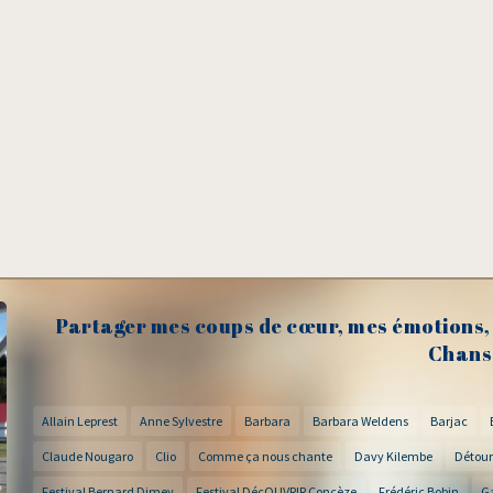
Partager mes coups de cœur, mes émotions, 
Chans
Allain Leprest
Anne Sylvestre
Barbara
Barbara Weldens
Barjac
Claude Nougaro
Clio
Comme ça nous chante
Davy Kilembe
Détour
Festival Bernard Dimey
Festival DécOUVRIR Concèze
Frédéric Bobin
G