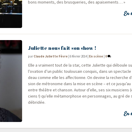
bons moments, des brus­que­ries, des apaisements… »
En s
Juliette nous fait son show !
par
Claude Juliette Fèvre
|
6 février 2014
|
En scène
|
0
Elle a vrai­ment tout de la star, cette Juliette qui déboule 
l’ovation d’un public tou­lou­sain conquis, dans un spec­tacle 
deau comme elle les affec­tionne. On devine la recherche d’
sion de métro­nome dans la mise en scène – et ce jusqu’au s
entre théâtre et chan­son. Autour d’elle, ses six musi­ciens (
ciens !) qu’elle méta­mor­phose en per­son­nages, au gré de sa
débridée.
En s