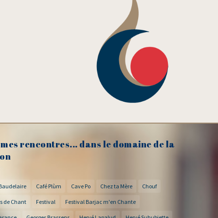
mes rencontres... dans le domaine de la
on
Baudelaire
Café Plùm
Cave Po
Chez ta Mère
Chouf
s de Chant
Festival
Festival Barjac m'en Chante
arance
Georges Brassens
Hervé Lapalud
Hervé Suhubiette