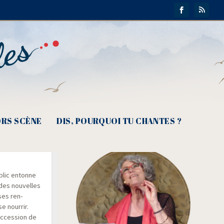
RS SCÈNE
DIS, POURQUOI TU CHANTES ?
ublic entonne
des nou­velles
 ses ren­
 nour­rir.
uc­ces­sion de