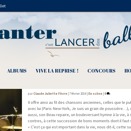
llet
La Halle aux grains
ALBUMS
VIVE LA REPRISE !
CONCOURS
HO
Jacques Higelin, ça fait du bien !
par
Claude Juliette Fèvre
|
7 février 2014
|
En scène
|
0
Il offre ain­si au fil des chan­sons anciennes, celles que le p
avec lui (Paris New-York, Je suis un grain de pous­sière…), 
aus­si, son Beau repaire, un bou­le­ver­sant hymne à la vie, à
contres, à cette suc­ces­sion de bons moments dont il faut se
« C’est ça qui est impor­tant dans la vie, nous dit-il, cette s