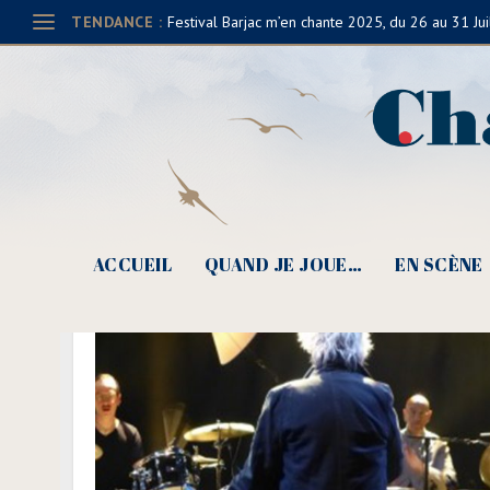
TENDANCE :
Festival Barjac m’en chante 2025, du 26 au 31 Jui
ACCUEIL
QUAND JE JOUE…
EN SCÈNE