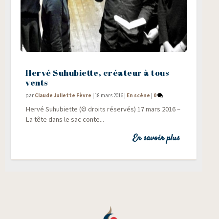
Hervé Suhubiette, créateur à tous
vents
par
Claude Juliette Fèvre
|
18 mars 2016
|
En scène
|
0
Her­vé Suhu­biette (© droits réservés) 17 mars 2016 –
La tête dans le sac conte...
En savoir plus