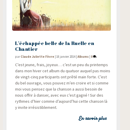
L’échappée belle de la Ruelle en
Chantier
par
Claude Juliette Fèvre
|
18 janvier 2014
|
Albums
|
0
C’est jeune, frais, joyeux… c’est un peu du prin­temps
dans mon hiver cet album du qua­tuor auquel pas moins
de vingt-cinq par­ti­ci­pants ont prê­té main forte. C’est
du bel ouvrage, vous pou­vez m’en croire et si comme
moi vous pen­sez que la chan­son a aus­si besoin de
nous offrir à dan­ser, avec eux c’est gagné ! Sur des
rythmes d’hier comme d’aujourd’hui cette chan­son là
y invite irrésistiblement.
En savoir plus