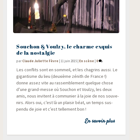
Souchon & Voulzy, le charme exquis
de la nostalgie
par
Claude Juliette Fèvre
|
11 juin 2015
|
En scène
|
0
Les conflits sont en som­meil, et les cha­grins aus­si. Le
gigan­tisme du lieu (deuxième zénith de France !)
donne assez vite au ras­sem­ble­ment quelque chose
d’une grand-messe où Sou­chon et Voul­zy, les deux
amis, nous invitent à com­mu­nier à la joie de nos sou­ve­
nirs. Alors oui, c’est là un plai­sir béat, un temps sus­
pen­du de joie et c’est tel­le­ment bon !
En savoir plus