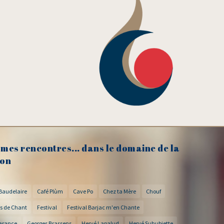
mes rencontres... dans le domaine de la
on
Baudelaire
Café Plùm
Cave Po
Chez ta Mère
Chouf
s de Chant
Festival
Festival Barjac m'en Chante
arance
Georges Brassens
Hervé Lapalud
Hervé Suhubiette