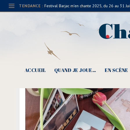
TENDANCE :
Festival Barjac m’en chante 2025, du 26 au 31 Jui
ACCUEIL
QUAND JE JOUE…
EN SCÈNE