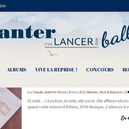
llet
Le P'tit Crème
ALBUMS
VIVE LA REPRISE !
CONCOURS
HO
EPM Musique, La poésie, la voilà…
par
Claude Juliette Fèvre
|
29 mars 2022
|
Albums
,
Vive la Reprise !
|
0
Et voi­là… La poé­sie, la voi­là, elle est là. Elle affleure néces
quand cette mai­son d’édition, EPM Musique, s’adresse à v
En s