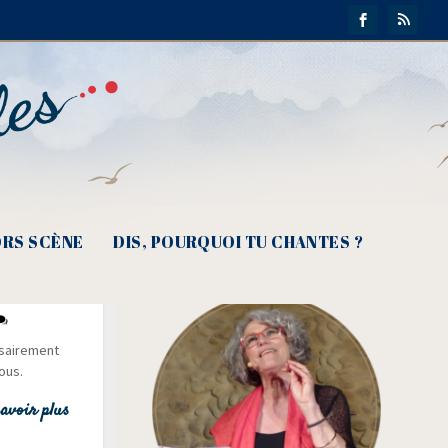
RS SCÈNE
DIS, POURQUOI TU CHANTES ?
­sai­re­ment
ous.
avoir plus