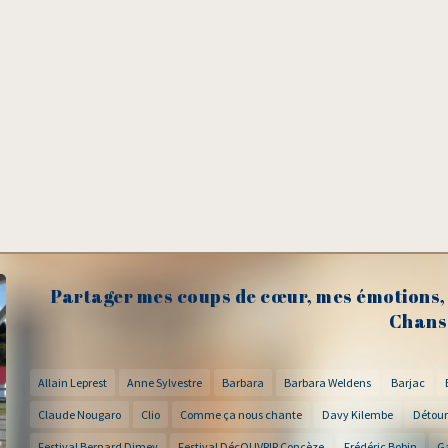
Partager mes coups de cœur, mes émotions, 
Chans
Allain Leprest
Anne Sylvestre
Barbara
Barbara Weldens
Barjac
Claude Nougaro
Clio
Comme ça nous chante
Davy Kilembe
Détour
Festival Bernard Dimey
Festival DécOUVRIR Concèze
Frédéric Bobin
G