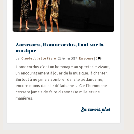
Zorozora, Homocordus, tout sur la
musique
par
Claude Juliette Fèvre
|
25 février 2017
|
En scène
|
0
Homo­cor­dus c’est un hom­mage au spec­tacle vivant,
un encou­ra­ge­ment à jouer de la musique, à chan­ter.
Sur­tout à ne jamais som­brer dans le pédan­tisme,
encore moins dans le défai­tisme… Car l’homme ne
ces­se­ra jamais de faire du son ! De mille et une
manières.
En savoir plus