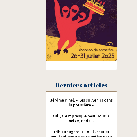
Derniers articles
Jérôme Pinel, « Les souvenirs dans
la poussière »
Cali, C’est presque beau sous la
neige, Paris…
Tribu Nougaro, « Toi là-haut et
moi tout bas on ne se quitte pas »