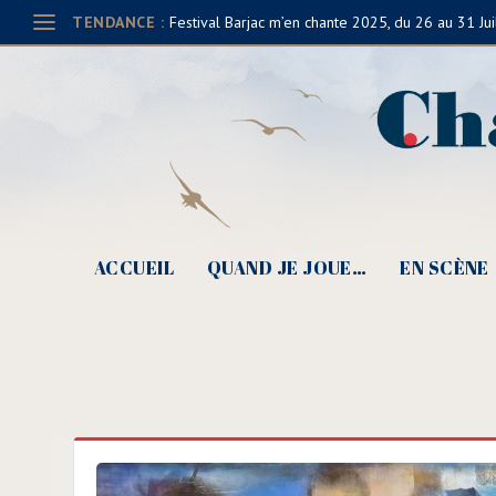
TENDANCE :
Festival Barjac m’en chante 2025, du 26 au 31 Jui
ACCUEIL
QUAND JE JOUE…
EN SCÈNE