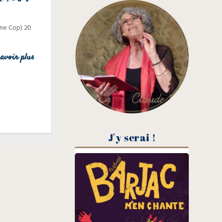
ine Cop) 20
avoir plus
J'y serai !