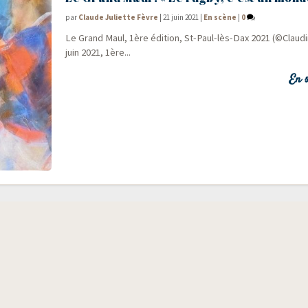
par
Claude Juliette Fèvre
|
21 juin 2021
|
En scène
|
0
Le Grand Maul, 1ère édi­tion, St-Paul-lès-Dax 2021 (©Clau­d
juin 2021, 1ère...
En s