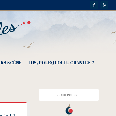
RS SCÈNE
DIS, POURQUOI TU CHANTES ?
 ! » J 4