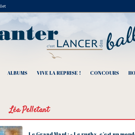
llet
ALBUMS
VIVE LA REPRISE !
CONCOURS
HO
Léa Pelletant
Le Grand Maul : « Le rugby, c’est un monde