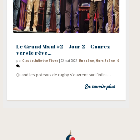
Le Grand Maul #2 – Jour 2 – Courez
vers le rêve…
par
Claude Juliette Fèvre
|
22 mai 2022
|
En scène
,
Hors Scène
|
0
Quand les poteaux de rug­by s’ouvrent sur l’infini…
En savoir plus